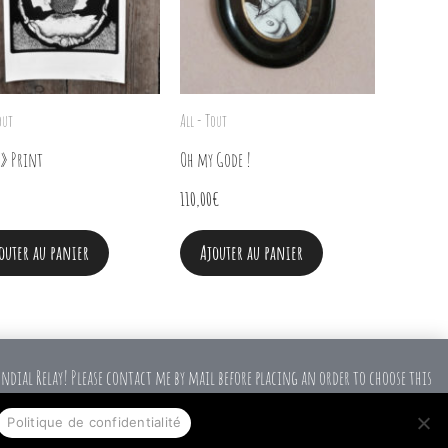
out
All - Tout
 » Print
Oh my Gode !
110,00
€
outer au panier
Ajouter au panier
ndial Relay! Please contact me by mail before placing an order to choose this
Politique de confidentialité