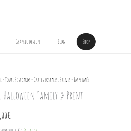
Graphic design
Blog
Shop
l - Tout
,
Postcards - Cartes postales
,
Prints - Imprimés
« Halloween Family » Print
,00
€
isponibilité :
En stock