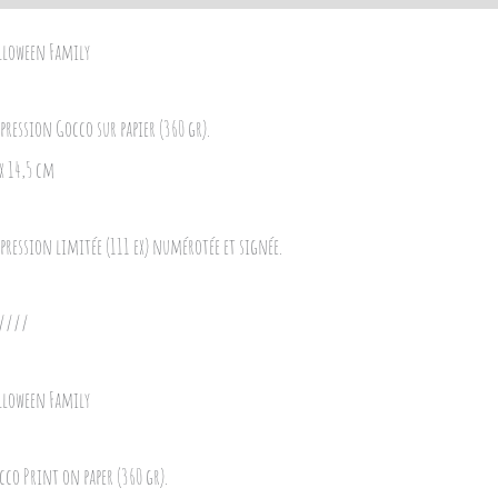
lloween Family
pression Gocco sur papier (360 gr).
 x 14,5 cm
pression limitée (111 ex) numérotée et signée.
////
lloween Family
cco Print on paper (360 gr).