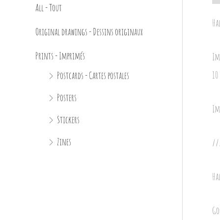
All - Tout
Ha
Original drawings - Dessins originaux
Prints - Imprimés
Im
10
Postcards - Cartes postales
Posters
Im
Stickers
Zines
//
Ha
Go