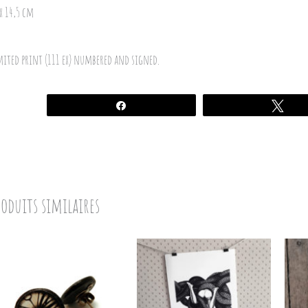
 x 14,5 cm
mited print (111 ex) numbered and signed.
Partagez
Twe
roduits similaires