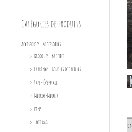
Catégories de produits
Accessories - Accessoires
Brooches - Broches
Earrings - Boucles d'oreilles
Fan - Éventail
Mirror-Miroir
Pins
Tote bag
De