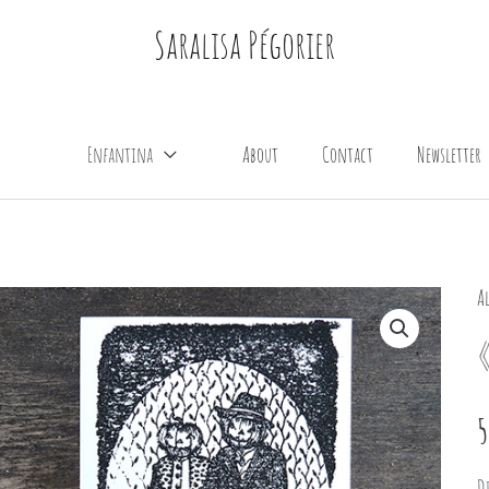
Saralisa Pégorier
Enfantina
About
Contact
Newsletter
Al
5
D