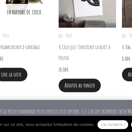
EN RUPTURE DE STOCK
 - Tout
All - Tout
All - T
Dreamcatcher » Earrings
« Ceux qui s’invitent la nuit »
« Owl
Poster
0
€
8,00
€
10,00
€
Lire la suite
Aj
Ajouter au panier
nt de passer commande pour choisir cette option. /// I accept shipments with Mo
option.
Ignorer
 sur ce site, vous acceptez l’utilisation de cookies.
J'ai compris !