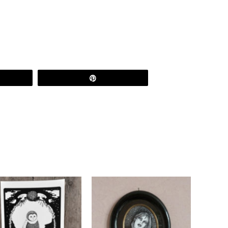
etez
Épingle