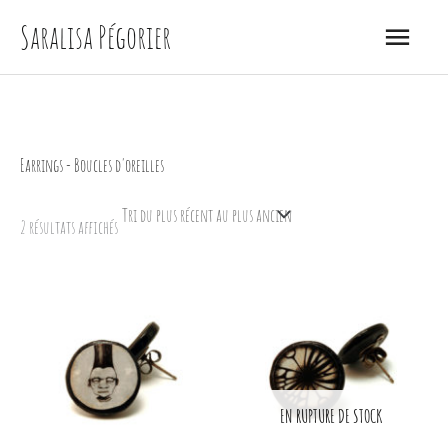
Aller
Menu
Saralisa Pégorier
au
princip
contenu
Earrings - Boucles d'oreilles
Trié
2 résultats affichés
du
plus
récent
au
plus
ancien
EN RUPTURE DE STOCK