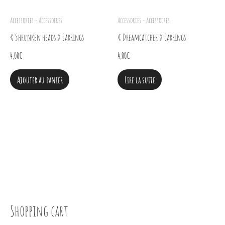
Accessories - Accessoires
Accessories - Accessoires
« Shrunken heads » Earrings
« Dreamcatcher » Earrings
4,00
€
4,00
€
Ajouter au panier
Lire la suite
Shopping cart