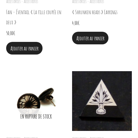
Accessories - Accessoires
Accessories - Accessoires
sur
Fan – Éventail « La fille coupée en
« Shrunken heads » Earrings
la
deux »
4,00
€
page
50,00
€
Ajouter au panier
du
Ajouter au panier
produit
EN RUPTURE DE STOCK