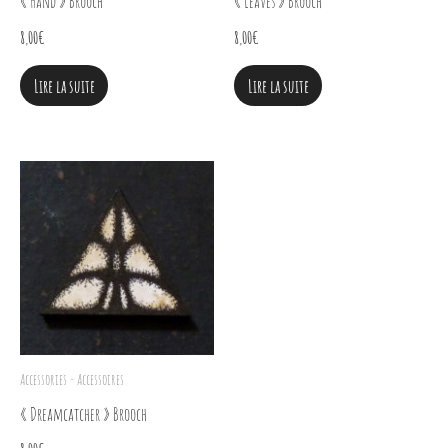
« Hand » Brooch
« Leaves » Brooch
8,00
€
8,00
€
Lire la suite
Lire la suite
Accessories - Accessoires
« Dreamcatcher » Brooch