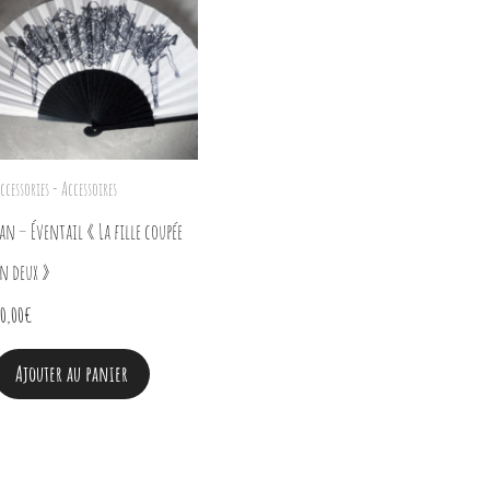
ccessories - Accessoires
an – Éventail « La fille coupée
n deux »
0,00
€
Ajouter au panier