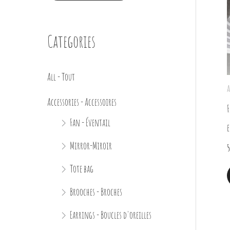
Categories
All - Tout
A
Accessories - Accessoires
F
Fan - Éventail
e
Mirror-Miroir
5
Tote bag
Brooches - Broches
Earrings - Boucles d'oreilles