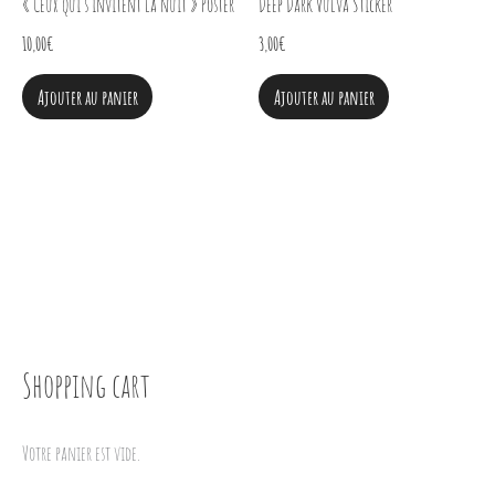
« Ceux qui s’invitent la nuit » Poster
Deep Dark Vulva Sticker
10,00
€
3,00
€
Ajouter au panier
Ajouter au panier
Shopping cart
Votre panier est vide.