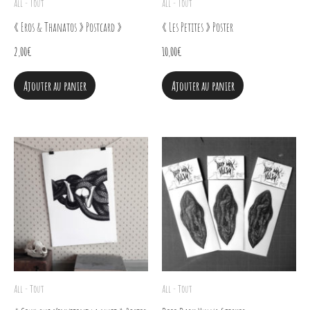
All - Tout
All - Tout
« Eros & Thanatos » Postcard »
« Les Petites » Poster
2,00
€
10,00
€
Ajouter au panier
Ajouter au panier
All - Tout
All - Tout