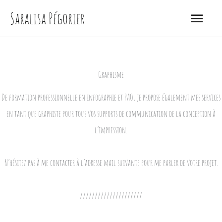
Aller
Menu
Saralisa Pégorier
au
princip
contenu
Graphisme
De formation professionnelle en infographie et PAO, je propose également mes services
en tant que graphiste pour tous vos supports de communication de la conception à
l’impression.
N’hésitez pas à me contacter à l’adresse mail suivante pour me parler de votre projet.
/////////////////////